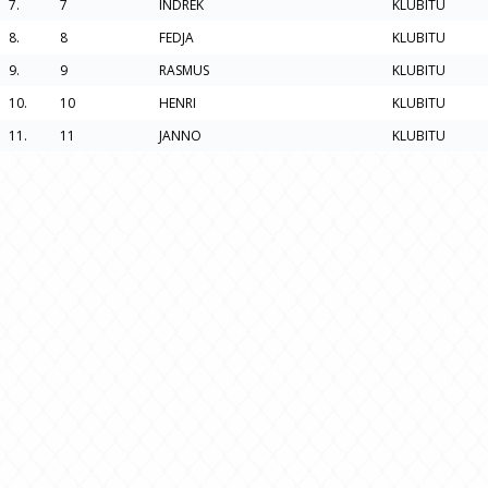
7.
7
INDREK
KLUBITU
8.
8
FEDJA
KLUBITU
9.
9
RASMUS
KLUBITU
10.
10
HENRI
KLUBITU
11.
11
JANNO
KLUBITU