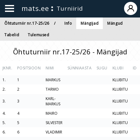
mats.ee
Turniirid
Õhtuturniir nr.17-25/26
Info
Mängijad
Mängud
Tabelid
Tulemused
Õhtuturniir nr.17-25/26 - Mängijad
JKNR.
POSITSIOON
NIMI
SÜNNIAASTA
SUGU
KLUBI
ID
1.
1
MARKUS
KLUBITU
2.
2
TARMO
KLUBITU
KARL-
3.
3
KLUBITU
MARKUS
4.
4
MAIRO
KLUBITU
5.
5
SILVESTER
KLUBITU
6.
6
VLADIMIR
KLUBITU